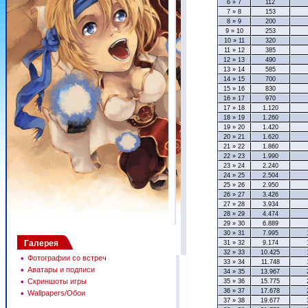
6 » 7
112
7 » 8
153
8 » 9
200
9 » 10
253
10 » 11
320
11 » 12
385
12 » 13
490
13 » 14
585
14 » 15
700
15 » 16
830
16 » 17
970
17 » 18
1.120
18 » 19
1.260
19 » 20
1.420
20 » 21
1.620
21 » 22
1.860
22 » 23
1.990
23 » 24
2.240
24 » 25
2.504
25 » 26
2.950
26 » 27
3.426
27 » 28
3.934
28 » 29
4.474
29 » 30
6.889
30 » 31
7.995
Галерея
31 » 32
9.174
32 » 33
10.425
•
Фотографии со встреч
33 » 34
11.748
•
Аватары и подписи
34 » 35
13.967
•
Скриншоты игры
35 » 36
15.775
36 » 37
17.678
•
Wallpapers/Обои
37 » 38
19.677