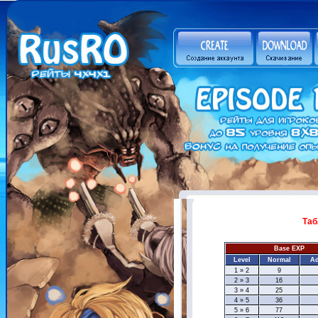
Таб
Base EXP
Level
Normal
A
1 » 2
9
2 » 3
16
3 » 4
25
4 » 5
36
5 » 6
77