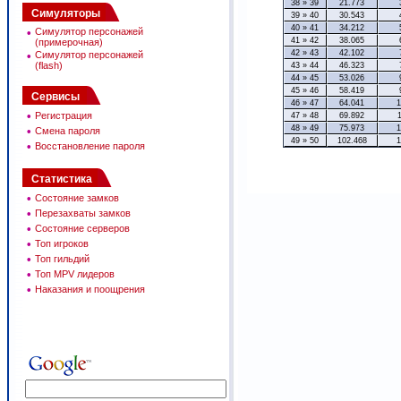
38 » 39
21.773
Симуляторы
39 » 40
30.543
40 » 41
34.212
•
Симулятор персонажей
41 » 42
38.065
(примерочная)
42 » 43
42.102
•
Симулятор персонажей
(flash)
43 » 44
46.323
44 » 45
53.026
45 » 46
58.419
Сервисы
46 » 47
64.041
1
•
Регистрация
47 » 48
69.892
48 » 49
75.973
1
•
Смена пароля
49 » 50
102.468
1
•
Восстановление пароля
Статистика
•
Состояние замков
•
Перезахваты замков
•
Состояние серверов
•
Топ игроков
•
Топ гильдий
•
Топ MPV лидеров
•
Наказания и поощрения