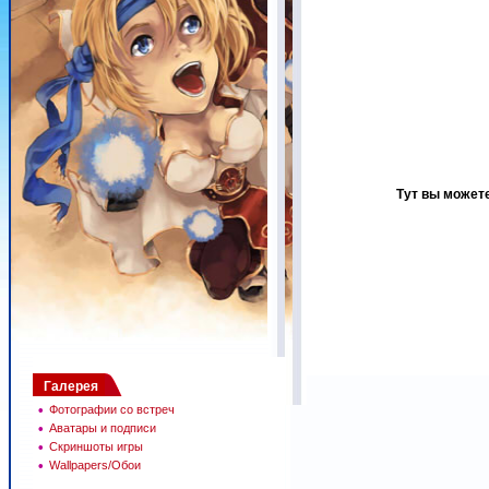
Тут вы может
Галерея
•
Фотографии со встреч
•
Аватары и подписи
•
Скриншоты игры
•
Wallpapers/Обои