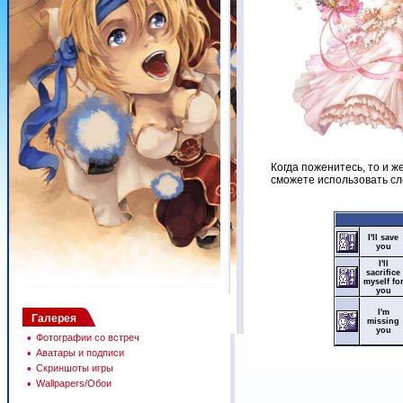
Когда поженитесь,
то и ж
сможете использовать с
I'll save
you
I'll
sacrifice
myself fo
you
I'm
Галерея
missing
you
•
Фотографии со встреч
•
Аватары и подписи
•
Скриншоты игры
•
Wallpapers/Обои