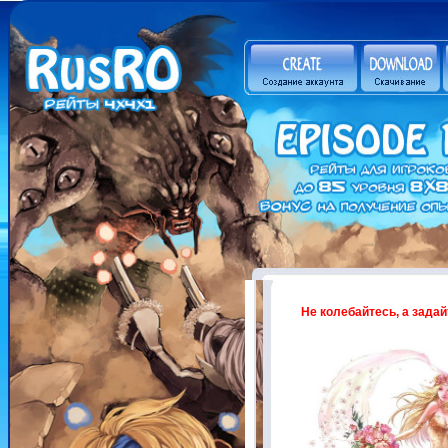
Не колебайтесь,
а задай