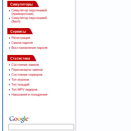
Симуляторы
•
Симулятор персонажей
(примерочная)
•
Симулятор персонажей
(flash)
Сервисы
•
Регистрация
•
Смена пароля
•
Восстановление пароля
Статистика
•
Состояние замков
•
Перезахваты замков
•
Состояние серверов
•
Топ игроков
•
Топ гильдий
•
Топ MPV лидеров
•
Наказания и поощрения