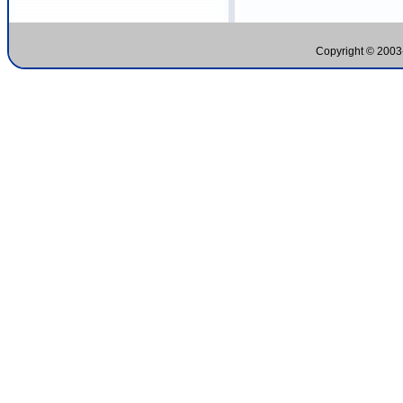
Copyright © 2003-