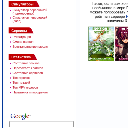
Также, если вам хоч
Симуляторы
необычного в мире 
•
Симулятор персонажей
можете попробовать п
(примерочная)
рейт пвп сервере
Р
•
Симулятор персонажей
наличием 3
(flash)
Сервисы
•
Регистрация
•
Смена пароля
•
Восстановление пароля
Статистика
•
Состояние замков
•
Перезахваты замков
•
Состояние серверов
•
Топ игроков
•
Топ гильдий
•
Топ MPV лидеров
•
Наказания и поощрения