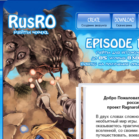
Добро Пожаловат
росси
проект Ragnaro
B двух словах сложно
необъятный мир игры. 
оказываетесь практич
вселенной, со своими
путешествовать, воев