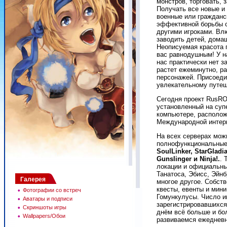
монстров, торговать, 
Получать все новые и
военные или гражданс
эффективной борьбы с
другими игроками. Вл
заводить детей, дома
Неописуемая красота 
вас равнодушным! У на
нас практически нет з
растет ежеминутно, р
персонажей. Присоеди
увлекательному путе
Сегодня проект RusRO 
установленный на су
компьютере, располо
Международной интерн
На всех серверах мож
полнофункциональные
SoulLinker, StarGladi
Gunslinger и Ninja!.
. 
локации и официальны
Танатоса, Эбисс, Эйнб
Галерея
многое другое. Собст
квесты, евенты и мини
•
Фотографии со встреч
Гомункулусы. Число и
•
Аватары и подписи
зарегистрировавшихся
•
Скриншоты игры
днём всё больше и б
•
Wallpapers/Обои
развиваемся ежедневн