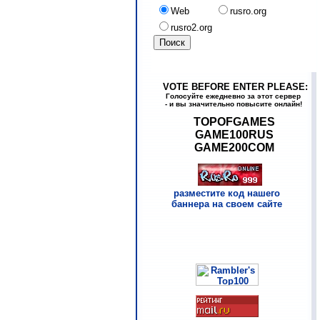
Web
rusro.org
rusro2.org
VOTE BEFORE ENTER PLEASE:
Голосуйте ежедневно за этот сервер
- и вы значительно повысите онлайн!
TOPOFGAMES
GAME100RUS
GAME200COM
разместите код нашего
баннера на своем сайте