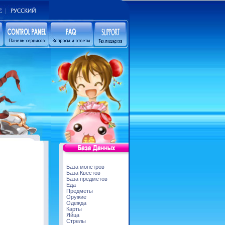
База монстров
База Квестов
База предметов
Еда
Предметы
Оружие
Одежда
Карты
Яйца
Стрелы