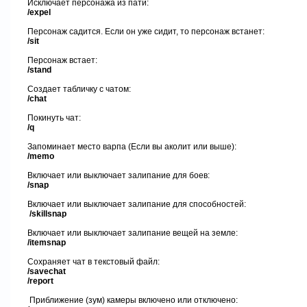
И
сключает персонажа из
пати:
/expel
Персонаж садится. Если он уже сидит, то персонаж встанет
:
/sit
Персонаж встает
:
/stand
Создает
табличку с чатом:
/chat
Покинуть чат:
/q
Запоминает место варпа (Если вы аколит
или выше
)
:
/memo
Включает или выключает залипание для боев
:
/snap
В
ключает или выключает залипание для способностей
:
/skillsnap
Включает или выключает залипание вещей на земле
:
/itemsnap
Сохраняет чат в текстовый файл
:
/savechat
/report
Приближение (зум) камеры включено или отключено
: