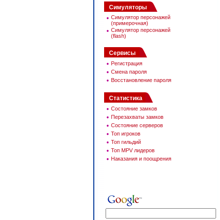
Симуляторы
•
Симулятор персонажей
(примерочная)
•
Симулятор персонажей
(flash)
Сервисы
•
Регистрация
•
Смена пароля
•
Восстановление пароля
Статистика
•
Состояние замков
•
Перезахваты замков
•
Состояние серверов
•
Топ игроков
•
Топ гильдий
•
Топ MPV лидеров
•
Наказания и поощрения