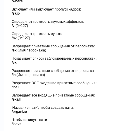
/where
Включает или выключает пропуск кадров
:
/skip
Определяет громкость звуковых эффектов
:
/v
(0~127)
Определяет громкость музыки
:
/bv
(0~127)
Запрещает приватные сообщения от персонажа
:
/ex
(
Имя персонажа
)
Показывает список заблокированных персонажей
:
/ex
Разрешает приватные сообщения от персонажа
/in
(
Имя персонажа
):
Разрешает ВСЕ входящие приватные сообщения
:
/inall
Запрещает все входящие приватные сообщения
:
/exall
'Название
пати
', чтобы создать
пати:
/organize
Ч
тобы покинуть
пати:
/leave