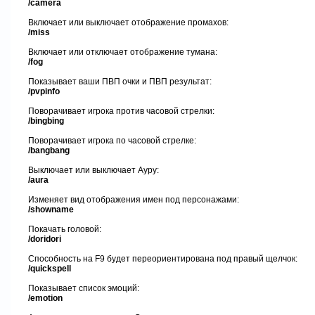
/camera
Включает или выключает отображение промахов
:
/miss
Включает или отключает отображение тумана:
/fog
Показывает ваши ПВП очки и ПВП результат
:
/pvpinfo
Поворачивает игрока против часовой стрелки
:
/bingbing
Поворачивает игрока по часовой стрелке
:
/bangbang
Выключает или выключает Ауру
:
/aura
Изменяет вид отображения имен под персонажами
:
/showname
Покачать головой
:
/doridori
Способность на F9 будет переориентирована под правый щелчок
:
/quickspell
Показывает список эмоций:
/emotion