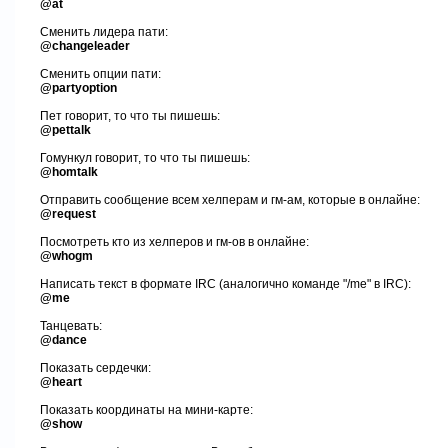
@at
Сменить лидера пати:
@changeleader
Сменить опции пати:
@partyoption
Пет говорит, то что ты пишешь:
@pettalk
Гомункул говорит, то что ты пишешь:
@homtalk
Отправить сообщение всем хелперам и гм-ам, которые в онлайне:
@request
Посмотреть кто из хелперов и гм-ов в онлайне:
@whogm
Написать текст в формате
IRC
(аналогично команде "
/me
"
в
IRC):
@me
Танцевать:
@dance
Показать сердечки:
@heart
Показать координаты на мини-карте:
@show