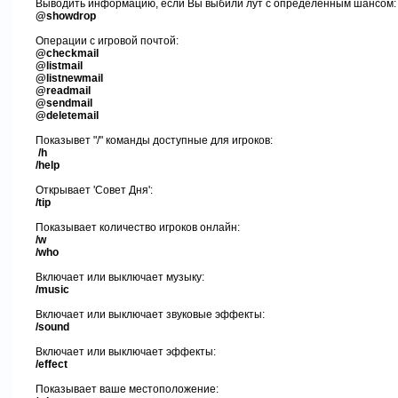
Выводить информацию, если Вы выбили лут с определенным шансом:
@showdrop
Операции с
игровой почтой:
@checkmail
@listmail
@listnewmail
@readmail
@sendmail
@deletemail
Показывет "
/
" команды доступные для игроков:
/h
/help
Открывает 'Совет Дня'
:
/tip
Показывает количество игроков онлайн
:
/w
/who
Включает или выключает музыку
:
/music
Включает или выключает звуковые эффекты
:
/sound
Включает или выключает эффекты
:
/effect
Показывает ваше местоположение
: