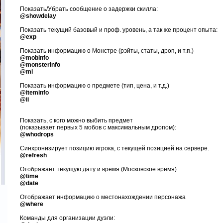
Показать
/
Убрать сообщение о задержки скилла:
@showdelay
Показать текущий базовый и проф. уровень, а так же процент опыта:
@exp
Показать информацию о Монстре (рэйты, статы, дроп, и т.п.)
@mobinfo
@monsterinfo
@mi
Показать информацию о предмете (тип, цена, и т.д.)
@iteminfo
@ii
Показать, с кого можно выбить предмет
(
показывает первых 5 мобов с максимальным дропом
)
:
@whodrops
Синхронизирует позицию игрока, с текущей позицией на сервере.
@refresh
Отображает текущую дату и время (Московское время)
@time
@date
Отображает информацию о местонахождении персонажа
@where
Команды для организации дуэли: