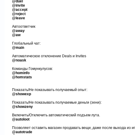
@duel
@invite
@accept
@reject
@leave
Автоответчик
@away
@aw
Глобальный чат:
@main
Автоматическое отклонение
Deals
и
Invites
@noask
Команды Гомункулусов:
@hominfo
@homstats
Показать
/
Не показывать получаемый опыт:
@showexp
Показать
/
Не показывать получаемые деньги (зени):
@showzeny
Включить
/
Отключить автоматический подъем лута.
@autoloot
Позволяет оставить магазин продавать вещи, даже после выхода из и
@autotrade