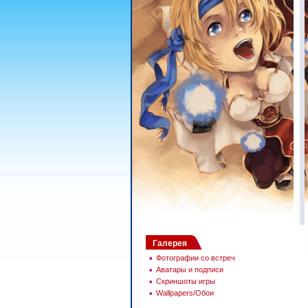
Галерея
•
Фотографии со встреч
•
Аватары и подписи
•
Скриншоты игры
•
Wallpapers/Обои